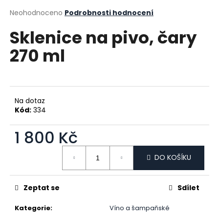
a
Průměrné hodnocení produktu je 0,0 z 5 hvězdiček.
Neohodnoceno
Podrobnosti hodnocení
j
Sklenice na pivo, čary
í
t
270 ml
?
Na dotaz
Kód:
334
HLEDAT
1 800 Kč
Měrná cena:
D
DO KOŠÍKU
o
p
o
Zeptat se
Sdílet
r
u
Kategorie
:
Víno a šampaňské