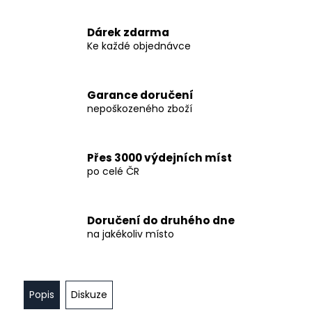
č
u
j
Dárek zdarma
e
Ke každé objednávce
m
e
Garance doručení
nepoškozeného zboží
KŘIŠŤÁLOVÁ
PŘÍPITKOVÁ
SKLENICE
WATERFORD-
Přes 3000 výdejních míst
ŠPIČTAJN,
po celé ČR
350
ML,
SET
2
Doručení do druhého dne
KS
na jakékoliv místo
1
850
Kč
Popis
Diskuze