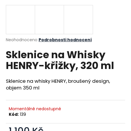
a
j
í
t
?
Průměrné hodnocení produktu je 0,0 z 5 hvězdiček.
Neohodnoceno
Podrobnosti hodnocení
Sklenice na Whisky
HENRY-křižky, 320 ml
HLEDAT
Sklenice na whisky HENRY, broušený design,
objem 350 ml
D
o
p
Momentálně nedostupné
o
Kód:
139
r
u
1 100 Kč