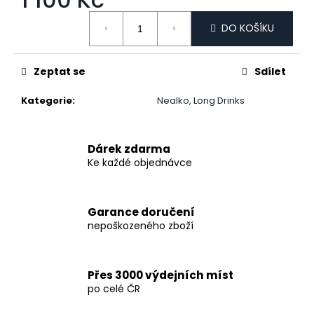
č
u
Měrná cena:
DO KOŠÍKU
j
e
m
Zeptat se
Sdílet
e
Kategorie
:
Nealko, Long Drinks
SKLENIČKA
NA
WHISKY.
Dárek zdarma
BROUŠENÁ-
Ke každé objednávce
ČARY
320
ML
1
Garance doručení
150
nepoškozeného zboží
Kč
Přes 3000 výdejních míst
po celé ČR