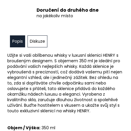
Doručení do druhého dne
na jakékoliv místo
Popis
Diskuze
Užijte si vaši oblíbenou whisky v luxusní sklenici HENRY s
broušeným designem. S objemem 350 ml je ideální pro
podávání vašich nejlepších whisky. Každá sklenice je
vybroušená s precizností, což dodává vašemu pití nejen
elegantní vzhled, ale i jedinečný zážitek. Bez ohledu na
to, zda si dopřáváte chvíle odpočinku sami nebo
oslavujete s přáteli, tato sklenice přidává do každého
okamžiku nádech luxusu a eleganci. Vyrobena z
kvalitního skla, zaručuje dlouhou životnost a spolehlivé
užívání. Buďte hostitelem s vkusem a ukažte svůj styl s
touto exkluzivní sklenicí na whisky HENRY.
Objem / Výška:
350 ml