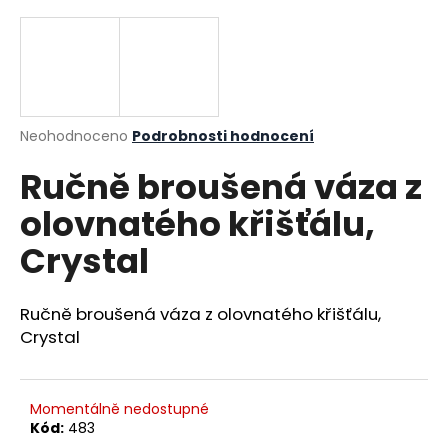
a
j
í
t
?
Průměrné hodnocení produktu je 0,0 z 5 hvězdiček.
Neohodnoceno
Podrobnosti hodnocení
Ručně broušená váza z
olovnatého křišťálu,
HLEDAT
Crystal
Ručně broušená váza z olovnatého křišťálu,
D
Crystal
o
p
o
r
Momentálně nedostupné
u
Kód:
483