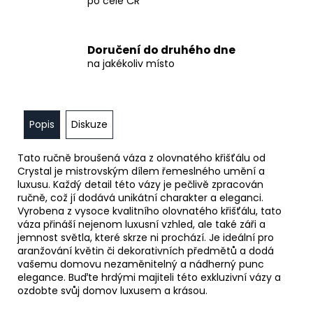
po celé ČR
Doručení do druhého dne
na jakékoliv místo
Popis
Diskuze
Tato ručně broušená váza z olovnatého křišťálu od
Crystal je mistrovským dílem řemeslného umění a
luxusu. Každý detail této vázy je pečlivě zpracován
ručně, což jí dodává unikátní charakter a eleganci.
Vyrobena z vysoce kvalitního olovnatého křišťálu, tato
váza přináší nejenom luxusní vzhled, ale také záři a
jemnost světla, které skrze ni prochází. Je ideální pro
aranžování květin či dekorativních předmětů a dodá
vašemu domovu nezaměnitelný a nádherný punc
elegance. Buďte hrdými majiteli této exkluzivní vázy a
ozdobte svůj domov luxusem a krásou.