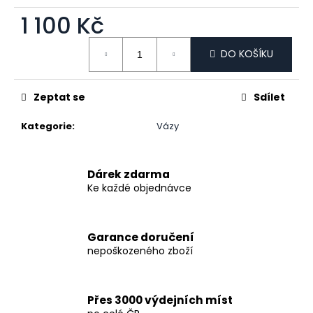
č
u
1 100 Kč
j
Měrná cena:
e
DO KOŠÍKU
m
e
Zeptat se
Sdílet
KŘIŠŤÁLOVÁ
Kategorie
:
Vázy
HARMONIE
7
300
Kč
Dárek zdarma
Ke každé objednávce
Garance doručení
nepoškozeného zboží
Přes 3000 výdejních míst