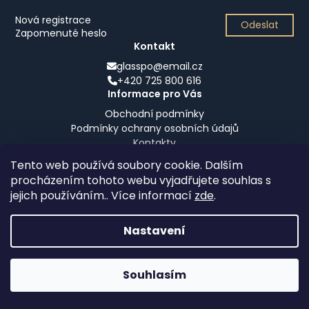
a
Nová registrace
Odeslat
j
Zapomenuté heslo
Kontakt
í
glasspo@email.cz
t
+420 725 800 616
?
Informace pro Vás
Obchodní podmínky
Podmínky ochrany osobních údajů
Kontakty
HLEDAT
Tento web používá soubory cookie. Dalším
procházením tohoto webu vyjadřujete souhlas s
jejich používáním.. Více informací
zde
.
Copyright 2024
Glasspo s.r.o.
Všechna práva
vyhrazena
D
Nastavení
o
Web & Design
Fisped Design
p
o
Souhlasím
r
u