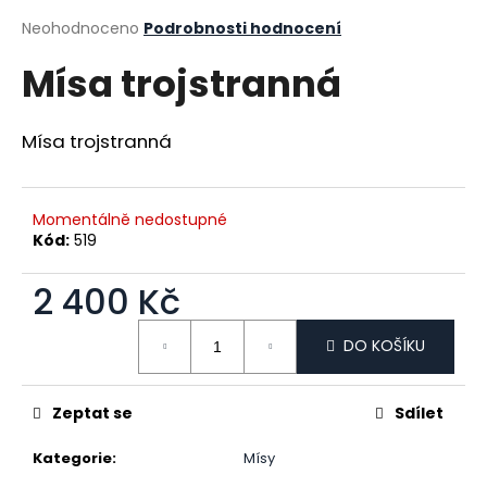
a
Průměrné hodnocení produktu je 0,0 z 5 hvězdiček.
Neohodnoceno
Podrobnosti hodnocení
j
Mísa trojstranná
í
t
?
Mísa trojstranná
Momentálně nedostupné
Kód:
519
HLEDAT
2 400 Kč
Měrná cena:
D
DO KOŠÍKU
o
p
Zeptat se
Sdílet
o
r
Kategorie
:
Mísy
u