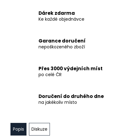
č
u
Dárek zdarma
j
Ke každé objednávce
e
m
e
Garance doručení
nepoškozeného zboží
BROUŠENÁ
KŘIŠŤÁLOVÁ
SKLENKA
NA
Přes 3000 výdejních míst
VÍNO
po celé ČR
,
220ML,
SET
Doručení do druhého dne
1
na jakékoliv místo
850
Kč
Popis
Diskuze