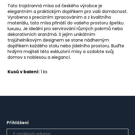
Tato trojstranná mísa od českého výrobce je
elegantním a praktickým doplňkem pro vaši domácnost.
Vyrobena s precizním zpracováním a z kvalitního
materiálu, tato mísa přináší do vašeho prostoru špetku
luxusu. Je ideální pro servírování různých pokrmů nebo
dekorativních aranžmá. S jejím unikátním
trojúhelníkovým designem se stane nádherným
doplňkem každého stolu nebo jídelního prostoru. Buďte
hrdými majiteli této exkluzivní mísy a ozdobte svůj
domov s noblesou a elegancí.
Kusů v balení:
1 ks
Přihlášení