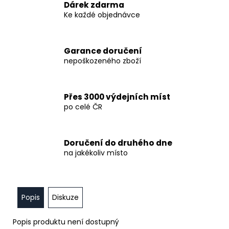
č
Dárek zdarma
u
Ke každé objednávce
j
e
m
Garance doručení
e
nepoškozeného zboží
FIALOVA
ELEGANCE
Přes 3000 výdejních míst
po celé ČR
27
300
Kč
Doručení do druhého dne
na jakékoliv místo
Popis
Diskuze
Popis produktu není dostupný