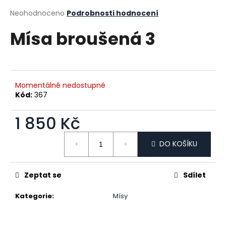
a
Průměrné hodnocení produktu je 0,0 z 5 hvězdiček.
Neohodnoceno
Podrobnosti hodnocení
j
Mísa broušená 3
í
t
?
Momentálně nedostupné
Kód:
367
1 850 Kč
HLEDAT
Měrná cena:
DO KOŠÍKU
D
o
Zeptat se
Sdílet
p
o
Kategorie
:
Mísy
r
u