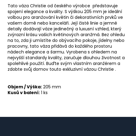
Tato váza Christie od českého výrobce představuje
spojení elegance a kvality. S výškou 205 mm je ideální
volbou pro aranžování květin či dekorativních prvků ve
vašem domě nebo kanceláři. Její čisté linie a jemné
detaily dodávají váze jedinečný a luxusní vzhled, který
zvýrazní krásu vašich květinových aranžmá. Bez ohledu
na to, zda ji umístíte do obývacího pokoje, jídelny nebo
pracovny, tato váza přidává do každého prostoru
nádech elegance a šarmu. Vyrobena s ohledem na
nejvyšší standardy kvality, zaručuje dlouhou životnost a
spolehlivé použití. Buďte svým vlastním aranžérem a
zdobte svůj domov touto exkluzivní vázou Christie .
Objem / Výška:
205 mm
Kusů v balení:
1 ks