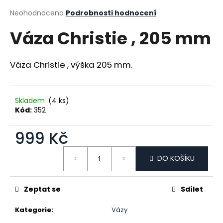
a
Průměrné hodnocení produktu je 0,0 z 5 hvězdiček.
Neohodnoceno
Podrobnosti hodnocení
j
Váza Christie , 205 mm
í
t
?
Váza Christie , výška 205 mm.
Skladem
(4 ks)
Kód:
352
HLEDAT
999 Kč
Měrná cena:
D
DO KOŠÍKU
o
p
Zeptat se
Sdílet
o
r
Kategorie
:
Vázy
u