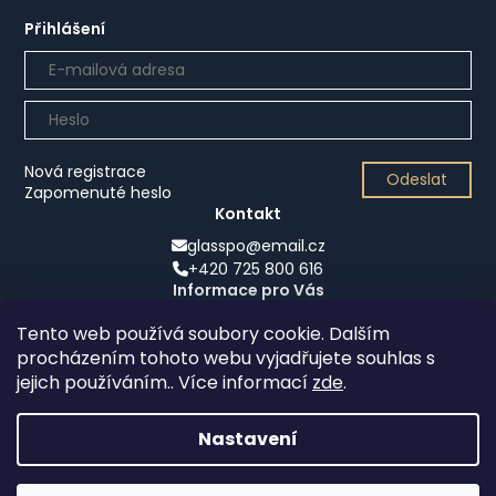
Přihlášení
Nová registrace
Odeslat
Zapomenuté heslo
Kontakt
glasspo@email.cz
+420 725 800 616
Informace pro Vás
Obchodní podmínky
Tento web používá soubory cookie. Dalším
Podmínky ochrany osobních údajů
procházením tohoto webu vyjadřujete souhlas s
Kontakty
jejich používáním.. Více informací
zde
.
Nastavení
Copyright 2024
Glasspo s.r.o.
Všechna práva
vyhrazena