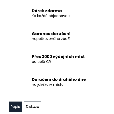
č
u
Dárek zdarma
j
Ke každé objednávce
e
m
e
Garance doručení
nepoškozeného zboží
BROUŠENÁ
KŘIŠŤÁLOVÁ
SKLENKA
NA
Přes 3000 výdejních míst
VÍNO
po celé ČR
,
220ML,
SET
Doručení do druhého dne
1
na jakékoliv místo
850
Kč
Popis
Diskuze