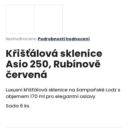
a
j
í
t
?
Průměrné hodnocení produktu je 0,0 z 5 hvězdiček.
Neohodnoceno
Podrobnosti hodnocení
Křišťálová sklenice
Asio 250, Rubínově
HLEDAT
červená
Luxusní křišťálová sklenice na šampaňské Lodz s
D
objemem 170 ml pro elegantní oslavy.
o
p
Sada 6 ks.
o
r
u