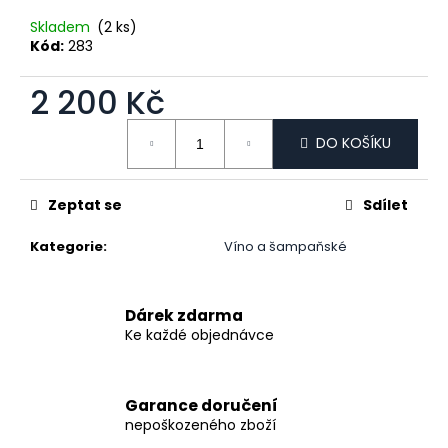
č
u
Skladem
(2 ks)
j
Kód:
283
e
m
2 200 Kč
e
Měrná cena:
DO KOŠÍKU
KŘIŠŤÁLOVÁ
PŘÍPITKOVÁ
SKLENICE
Zeptat se
Sdílet
WATERFORD-
ŠPIČTAJN,
Kategorie
:
Víno a šampaňské
350
ML,
SET
2
Dárek zdarma
KS
Ke každé objednávce
1
850
Kč
Garance doručení
nepoškozeného zboží