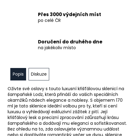
Přes 3000 výdejních míst
po celé ČR
Doručení do druhého dne
na jakékoliv místo
Popis
Diskuze
Oživte své oslavy s touto luxusní křišťálovou sklenicí na
šampaňské Lodz, která přináší do vašich speciálních
okamžiků nádech elegance a noblesy. S objemem 170
ml je tato sklenice ideální volbou pro ty, kteří si cení
luxusu a vyhledávají exkluzivní zážitek z pití. Její
křišťálový lesk a precizní zpracování zdůrazňují krásu
šampaňského a dodávají mu eleganci a sofistikovanost.
Bez ohledu na to, zda oslavujete významnou událost
nebo si dopřáváte romantický večer ve dvou, sklenice