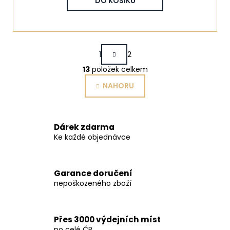
č
DO KOŠÍKU
u
j
e
m
Stránkování
1
2
e
13
položek celkem
Ovládací prvky výpis
NAHORU
BROUŠENÁ
KŘIŠŤÁLOVÁ
SKLENKA
NA
VÍNO
Dárek zdarma
,
Ke každé objednávce
220ML,
SET
1
850
Garance doručení
Kč
nepoškozeného zboží
Přes 3000 výdejních míst
po celé ČR